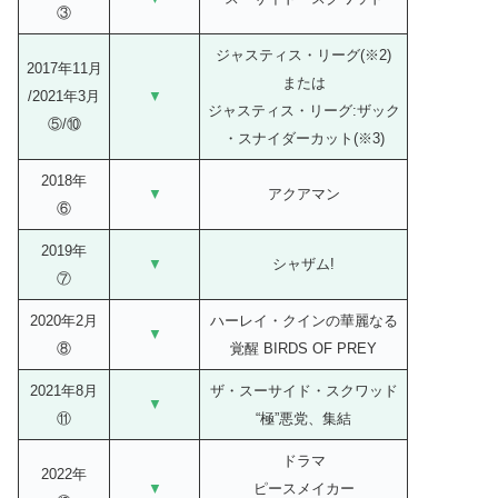
③
ジャスティス・リーグ(※2)
2017年11月
または
/2021年3月
▼
ジャスティス・リーグ:ザック
⑤/⑩
・スナイダーカット(※3)
2018年
▼
アクアマン
⑥
2019年
▼
シャザム!
⑦
2020年2月
ハーレイ・クインの華麗なる
▼
⑧
覚醒 BIRDS OF PREY
2021年8月
ザ・スーサイド・スクワッド
▼
⑪
“極”悪党、集結
ドラマ
2022年
▼
ピースメイカー