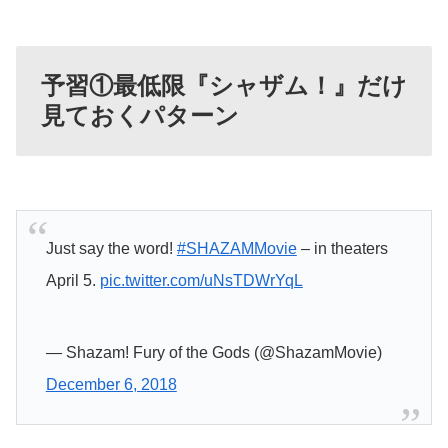
予習①最低限『シャザム！』だけ
見ておくパターン
Just say the word!
#SHAZAMMovie
– in theaters
April 5.
pic.twitter.com/uNsTDWrYqL
— Shazam! Fury of the Gods (@ShazamMovie)
December 6, 2018