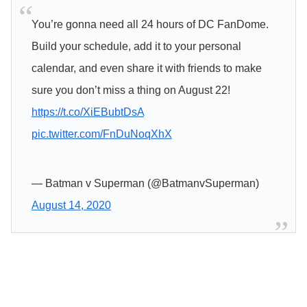
You’re gonna need all 24 hours of DC FanDome.
Build your schedule, add it to your personal
calendar, and even share it with friends to make
sure you don’t miss a thing on August 22!
https://t.co/XiEBubtDsA
pic.twitter.com/FnDuNoqXhX
— Batman v Superman (@BatmanvSuperman)
August 14, 2020