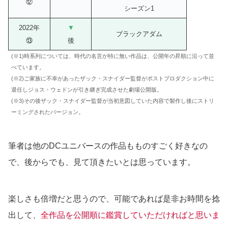
⑫
シーズン1
2022年
▼
ブラックアダム
⑬
後
(※1)時系列については、時代の名言が特に無い作品は、公開年の昇順に沿って並
べています。
(※2)ご家族に不幸があったザック・スナイダー監督がポストプロダクション中に
退任しジョス・ウェドンが引き継ぎ完成させた劇場公開版。
(※3)その後ザック・スナイダー監督が当初意図していた内容で製作し後にストリ
ーミングされたバージョン。
筆者は他のDCユニバースの作品もものすごく好きなの
で、後からでも、見て頂きたいとは思っています。
楽しさも倍増だと思うので、可能であれば是非お時間を捻
出して、
全作品を公開順に鑑賞していただければと思いま