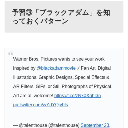
予習③「ブラックアダム」を知
っておくパターン
Warner Bros. Pictures wants to see your work
inspired by
@blackadammovie
⚡ Fan Art, Digital
Illustrations, Graphic Designs, Special Effects &
AR Filters, GIFs, or Still Photographs of Physical
Art are all welcome!
https://t.co/zNx0Xqhl3n
pic.twitter.com/wYdYQjy0fs
— @talenthouse (@talenthouse)
September 23,