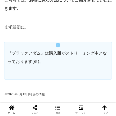
こちらでは、
お得に見る方法についてご紹介させていただ
きます。
まず最初に、
『ブラックアダム』は
購入版
がストリーミング中とな
っております(※)。
※2023年
3月13日
時点の情報
それ以外の予習作品についてはお得に見る方法がありま
ホーム
シェア
目次
サイドバー
トップ