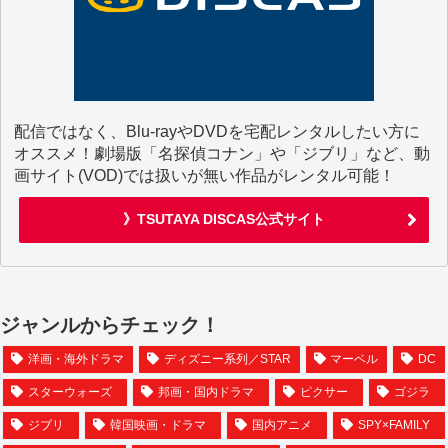
配信ではなく、Blu-rayやDVDを宅配レンタルしたい方に
オススメ！劇場版「名探偵コナン」や「ジブリ」など、動
画サイト(VOD)では扱いが無い作品がレンタル可能！
》TSUTAYA DISCAS公式サイト
ジャンルからチェック！
洋画・海外ドラマ
ディズニー系列／STAR
マーベル
DC
スターウォーズ
邦画・国内ドラマ
ピクサー
ゴジラ
ジブリ
韓国映画・ドラマ
国内アニメ
SPY×FAMILY