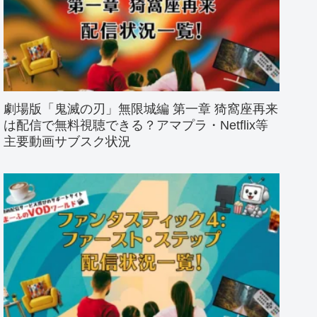
劇場版「鬼滅の刃」無限城編 第一章 猗窩座再来
は配信で無料視聴できる？アマプラ・Netflix等
主要動画サブスク状況