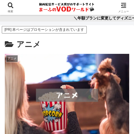
ホーム
映画
アニメ
ディズニープラス
動
検索
メニュー
＼年額プランに変更してディズニープラスを2か月分もお得に！
[PR] 本ページはプロモーションが含まれています
アニメ
アニメ