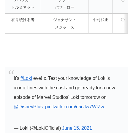
トルミネット
バサ＝ロー
在り続ける者
ジョナサン・
中村和正
〇
メジャース
It's
#Loki
eve! ⏳ Test your knowledge of Loki's
iconic lines with the cast and get ready for a new
episode of Marvel Studios' Loki tomorrow on
@DisneyPlus
.
pic.twitter.com/c5cJw7WIZw
— Loki (@LokiOfficial)
June 15, 2021