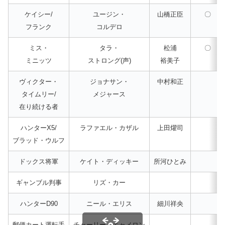
ケイシー/
ユージン・
山橋正臣
〇
フランク
コルデロ
ミス・
タラ・
松浦
〇
ミニッツ
ストロング(声)
裕美子
ヴィクター・
ジョナサン・
中村和正
タイムリー/
メジャース
在り続ける者
ハンターX5/
ラファエル・カザル
上田燿司
ブラッド・ウルフ
ドックス将軍
ケイト・ディッキー
所河ひとみ
ギャンブル判事
リズ・カー
ハンターD90
ニール・エリス
細川祥央
郵便カート運転手
チャーリー・キャメロン