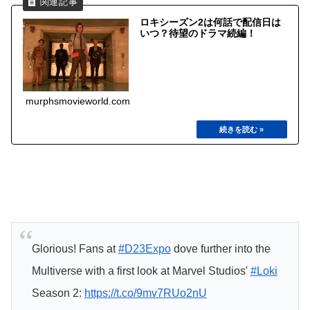
ロキシーズン2は何話で配信日は
いつ？待望のドラマ続編！
murphsmovieworld.com
Glorious! Fans at
#D23Expo
dove further into the
Multiverse with a first look at Marvel Studios'
#Loki
Season 2:
https://t.co/9mv7RUo2nU