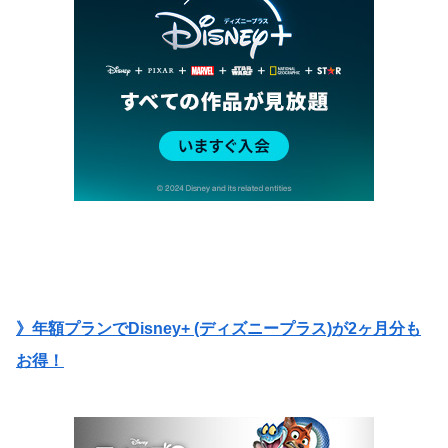
》年額プランでDisney+ (ディズニープラス)が2ヶ月分も
お得！