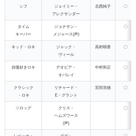
シフ
ジェイミー・
北西純子
〇
アレクサンダー
タイム
ジョナサン・
〇
キーパー
メジャース(声)
キッド・ロキ
ジャック・
高村晴香
〇
ヴィール
自慢好きロキ
デオビア・
中村和正
〇
オパレイ
クラシック
リチャード・
宮田浩徳
〇
・ロキ
E・グラント
ソロッグ
クリス・
〇
ヘムズワース
(声)
レベッカ・
ググ・
〇