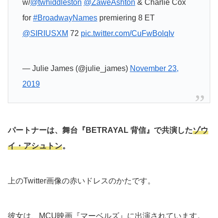
w/
@twhiddleston
@ZaweAshton
& Charlie Cox
for
#BroadwayNames
premiering 8 ET
@SIRIUSXM
72
pic.twitter.com/CuFwBolqIv
— Julie James (@julie_james)
November 23,
2019
パートナーは、舞台『BETRAYAL 背信』で共演した
ゾウ
イ・アシュトン
。
上のTwitter画像の赤いドレスのかたです。
彼女は、MCU映画『マーベルズ』に出演されています。