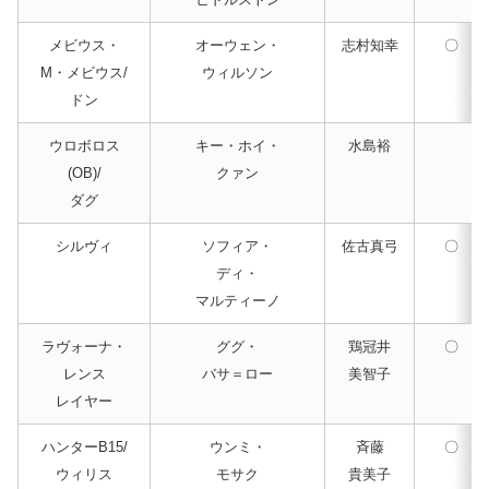
メビウス・
オーウェン・
志村知幸
〇
M・メビウス/
ウィルソン
ドン
ウロボロス
キー・ホイ・
水島裕
(OB)/
クァン
ダグ
シルヴィ
ソフィア・
佐古真弓
〇
ディ・
マルティーノ
ラヴォーナ・
ググ・
鶏冠井
〇
レンス
バサ＝ロー
美智子
レイヤー
ハンターB15/
ウンミ・
斉藤
〇
ウィリス
モサク
貴美子