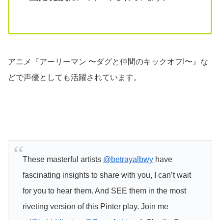
アニメ『アーリーマン 〜ダグと仲間のキックオフ!〜』な
どで声優としても活躍されています。
These masterful artists
@betrayalbwy
have
fascinating insights to share with you, I can’t wait
for you to hear them. And SEE them in the most
riveting version of this Pinter play. Join me