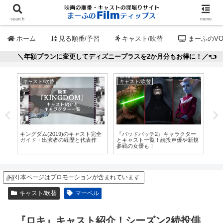
search
menu
ホーム
見る順番/予習
キャスト/吹替
まーふのVO
に変更してディズニープラスを2か月分もお得に！／👈
キャスト/吹替
キャスト/吹替
見
地
キングダム(2019)のキャスト完全
『バッドバッチ2』キャラクター
『
演
ガイド・出演者の経歴と代表作
とキャスト一覧！続投声優や新規
見
参戦の女優も！
に
[PR] 本ページはプロモーションが含まれています
キャスト/吹替
マーベル
『ロキ』キャスト紹介！シーズン2続投俳