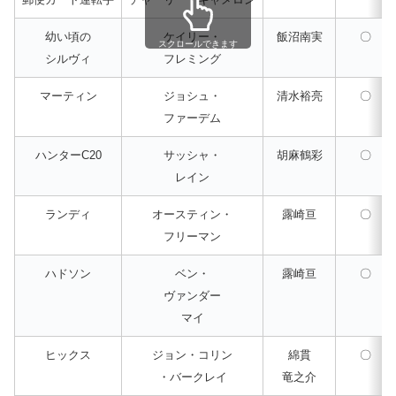
幼い頃の
ケイリー・
飯沼南実
〇
スクロールできます
シルヴィ
フレミング
マーティン
ジョシュ・
清水裕亮
〇
ファーデム
ハンターC20
サッシャ・
胡麻鶴彩
〇
レイン
ランディ
オースティン・
露崎亘
〇
フリーマン
ハドソン
ベン・
露崎亘
〇
ヴァンダー
マイ
ヒックス
ジョン・コリン
綿貫
〇
・バークレイ
竜之介