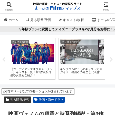
search
menu
ホーム
見る順番/予習
キャスト/吹替
まーふのVO
額プランに変更してディズニープラスを2か月分もお得に！／👈
キャスト/吹替
キャスト/吹替
見
紹
【ガーディアンズオブギャラクシ
キングダム(2019)のキャスト完全
ア
シ
ー】キャスト一覧！第3作続投俳
ガイド・出演者の経歴と代表作
ク
優や女優もご紹介！
せ
[PR] 本ページはプロモーションが含まれています
見る順番/予習
洋画・海外ドラマ
映画ヴェノムの順番と時系列解説・第3作