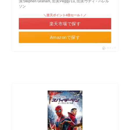
演:Stephen Graham, 出演:Peggy Lu, 出演:ウディ・ハレル
ソン
＼楽天ポイント4倍セール！／
楽天市場で探す
Amazonで探す
ポチップ