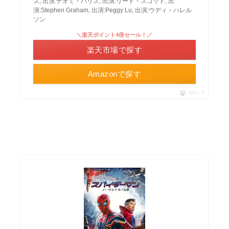
ズ, 出演:ナオミ・ハリス, 出演:リード・スコット, 出
演:Stephen Graham, 出演:Peggy Lu, 出演:ウディ・ハレル
ソン
＼楽天ポイント4倍セール！／
楽天市場で探す
Amazonで探す
ポチップ