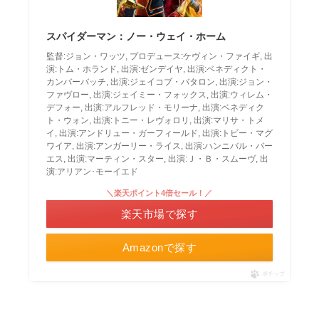
スパイダーマン：ノー・ウェイ・ホーム
監督:ジョン・ワッツ, プロデュース:ケヴィン・ファイギ, 出
演:トム・ホランド, 出演:ゼンデイヤ, 出演:ベネディクト・
カンバーバッチ, 出演:ジェイコブ・バタロン, 出演:ジョン・
ファヴロー, 出演:ジェイミー・フォックス, 出演:ウィレム・
デフォー, 出演:アルフレッド・モリーナ, 出演:ベネディク
ト・ウォン, 出演:トニー・レヴォロリ, 出演:マリサ・トメ
イ, 出演:アンドリュー・ガーフィールド, 出演:トビー・マグ
ワイア, 出演:アンガーリー・ライス, 出演:ハンニバル・バー
エス, 出演:マーティン・スター, 出演:Ｊ・Ｂ・スムーヴ, 出
演:アリアン･モーイエド
＼楽天ポイント4倍セール！／
楽天市場で探す
Amazonで探す
ポチップ