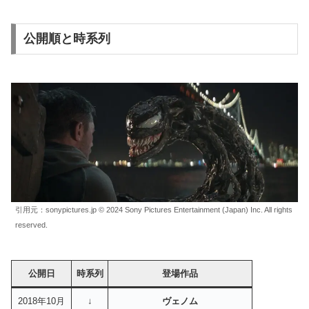
公開順と時系列
引用元：sonypictures.jp © 2024 Sony Pictures Entertainment (Japan) Inc. All rights
reserved.
公開日
時系列
登場
作品
2018年10月
↓
ヴェノム