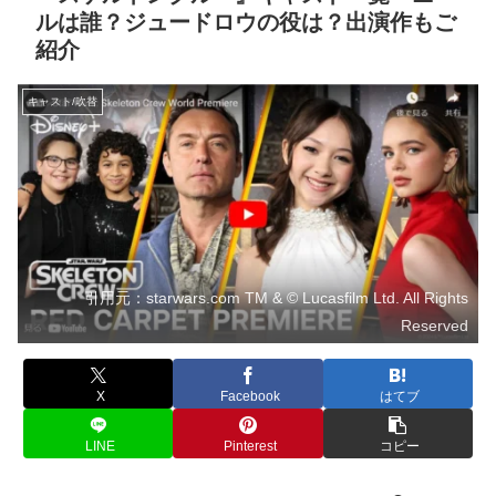
ルは誰？ジュードロウの役は？出演作もご
紹介
キャスト/吹替
引用元：starwars.com TM & © Lucasfilm Ltd. All Rights
Reserved
X
Facebook
はてブ
LINE
Pinterest
コピー