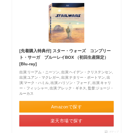
[先着購入特典付] スター・ウォーズ コンプリー
ト・サーガ ブルーレイBOX （初回生産限定）
[Blu-ray]
出演:リーアム・ニーソン, 出演:ヘイデン・クリステンセン,
出演:ユアン・マクレガー, 出演:ナタリー・ポートマン, 出
演:マーク・ハミル, 出演:ハリソン・フォード, 出演:キャリ
ー・フィッシャー, 出演:アレック・ギネス, 監督:ジョージ・
ルーカス
Amazonで探す
楽天市場で探す
ポチップ