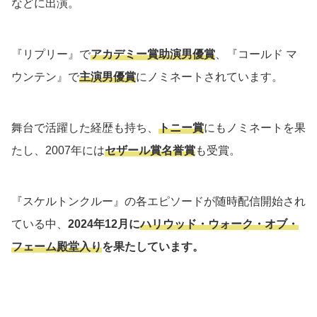
などに出演。
『リプリー』で
アカデミー賞助演男優賞
、『コールド マ
ウンテン』で
主演男優賞
にノミネートされています。
舞台で活躍した経歴も持ち、
トニー賞
にもノミネートを果
たし、2007年には
セザール賞名誉賞
も受賞。
『スケルトンクルー』の各エピソードが随時配信開始され
ている中、
2024年12月に
ハリウッド・ウォーク・オブ・
フェーム殿堂入り
を果たしています。