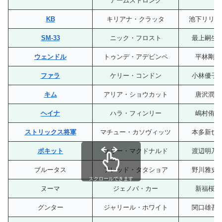
アームストロング
KB
キリアナ・クラッタ
池下リリコ
SM-33
ニック・フロスト
最上嗣生
ウェンドル
トゥンデ・アデビンペ
平林剛
ファラ
ケリー・コンドン
小林優子
キム
アリア・ショウカット
唐沢潤
ヘイナ
ハラ・フィンリー
嶋村侑
ストリックス将軍
マチュー・カソヴィッツ
本多新也
ポキット
ケリー・マクドナルド
渡辺明乃
ブルータス
フレッド・タタショア
野川雅史
スクロールできます
ヌーマ
ジェノバ・カー
新福桜
グンター
ジャリール・ホワイト
関口雄吾