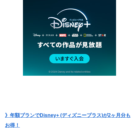
》年額プランでDisney+ (ディズニープラス)が2ヶ月分も
お得！