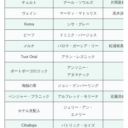
チェルト
デール・ソウルズ
片岡富枝
ヴェイン
マーティ・マトゥリス
高木渉
Koma
シサ・グレー
ビーフ
ドミニク・バージェス
メルナ
パロマ・ガーシア・リー
松浦裕美子
Tuut Orial
アラン・レズニック
アンソニー・
ポートボーゴのコック
アタマナック
海賊の客
ジョン・ゲンバーリング
ベンジャー・プラニック
アルフレッド・モリーナ
近藤浩徳
ジュリー・アン・
ホテル支配人
エメリー
Cthallops
パトリック・セイズ