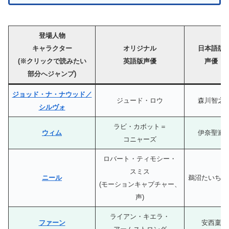
登場人物
キャラクター
オリジナル
日本語版
(※クリックで読みたい
英語版声優
声優
部分へジャンプ)
ジョッド・ナ・ナウッド／
ジュード・ロウ
森川智之
シルヴォ
ラビ・カボット＝
ウィム
伊奈聖嵐
コニャーズ
ロバート・ティモシー・
スミス
ニール
鵜沼たいちろ
(モーションキャプチャー、
声)
ライアン・キエラ・
ファーン
安西稟