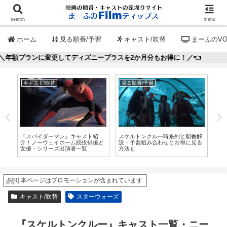
search
menu
ホーム
見る順番/予習
キャスト/吹替
まーふのVO
更してディズニープラスを2か月分もお得に！／👈
キャスト/吹替
見る順番/予習
見
新キ
『スパイダーマン』キャスト紹
スケルトンクルー時系列と順番解
ア
歴
介！ノーウェイホーム続投俳優と
説・予習組み合わせとお得に見る
ク
女優・シリーズ出演者一覧
方法も
せ
[PR] 本ページはプロモーションが含まれています
キャスト/吹替
スターウォーズ
『スケルトンクルー』キャスト一覧・ニー