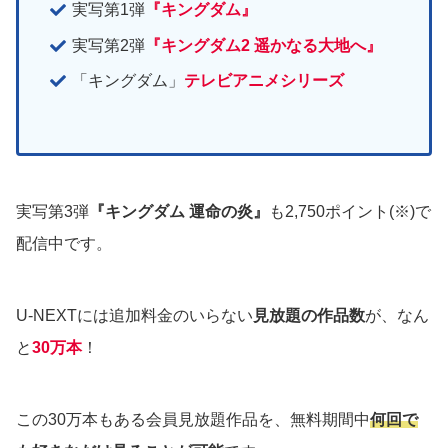
実写第1弾
『キングダム』
実写第2弾
『キングダム2 遥かなる大地へ』
「キングダム」
テレビアニメシリーズ
実写第3弾
『キングダム 運命の炎』
も2,750ポイント(※)で
配信中です。
U-NEXTには追加料金のいらない
見放題の作品数
が、なん
と
30万本
！
この30万本もある会員見放題作品を、無料期間中
何回で