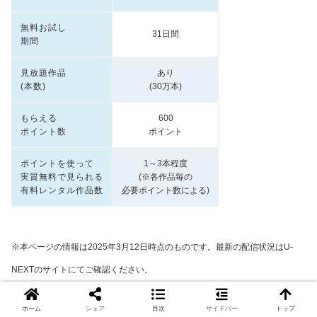
無料お試し
31日間
期間
見放題作品
あり
(本数)
(30万本)
もらえる
600
ポイント数
ポイント
ポイントを使って
1～3本程度
実質無料で見られる
(※各作品毎の
有料レンタル作品数
必要ポイント数による)
※本ページの情報は
2025年
3月12日
時点のものです。最新の配信状況はU-
NEXTのサイトにてご確認ください。
ホーム
シェア
目次
サイドバー
トップ