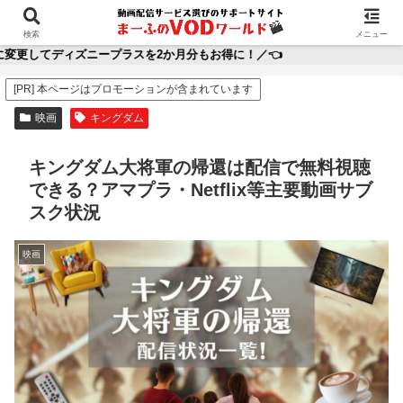
ホーム
映画
アニメ
ディズニープラス
動
検索
メニュー
ープラスを2か月分もお得に！／👈
[PR] 本ページはプロモーションが含まれています
映画
キングダム
キングダム大将軍の帰還は配信で無料視聴
できる？アマプラ・Netflix等主要動画サブ
スク状況
映画