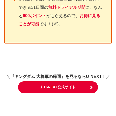
できる31日間の
無料トライアル期間
に、なん
と
600ポイント
がもらえるので、
お得に見る
ことが可能
です！(※)。
＼
『キングダム 大将軍の帰還』
を見るならU-NEXT！／
》U-NEXT公式サイト