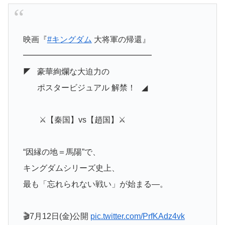
⠀
映画『
#キングダム
大将軍の帰還』
━━━━━━━━━━━━━━━━
◤⠀豪華絢爛な大迫力の
⠀ポスタービジュアル 解禁！⠀◢
⚔【秦国】vs【趙国】⚔
“因縁の地＝馬陽”で、
キングダムシリーズ史上、
最も「忘れられない戦い」が始まる―。⠀
🎬7月12日(金)公開
pic.twitter.com/PrfKAdz4vk