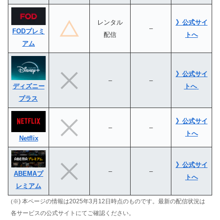
レンタル
》公式サイ
–
FODプレミ
配信
トへ
アム
》公式サイ
–
–
ディズニー
トへ
プラス
》公式サイ
–
–
トへ
Netflix
》公式サイ
–
–
ABEMAプ
トへ
レミアム
※) 本ページの情報は2025年
3月12日
時点のものです。最新の配信状況は
(
各サービスの公式サイトにてご確認ください。