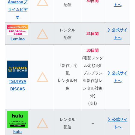
30日間
Amazonプ
配信
トへ
ライムビデ
オ
レンタル
》公式サイ
31日間
配信
トへ
Lemino
30日間
(宅配レンタ
「新作」宅
ル定額8ダ
配
ブルプラン
》公式サイ
レンタル対
※新作はレ
トへ
TSUTAYA
象
ンタル対象
DISCAS
外)
(※1)
レンタル
》公式サイ
–
配信
トへ
hulu