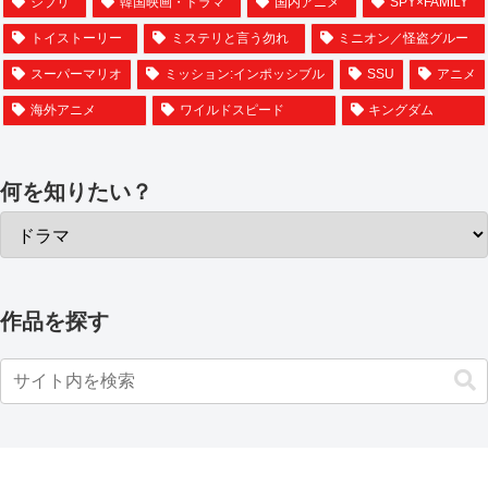
ジブリ
韓国映画・ドラマ
国内アニメ
SPY×FAMILY
トイストーリー
ミステリと言う勿れ
ミニオン／怪盗グルー
スーパーマリオ
ミッション:インポッシブル
SSU
アニメ
海外アニメ
ワイルドスピード
キングダム
何を知りたい？
作品を探す