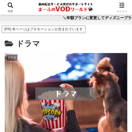
ホーム
映画
アニメ
ディズニープラス
動
検索
メニュー
＼年額プランに変更してディズニープラスを2か月分もお得に！／👈
[PR] 本ページはプロモーションが含まれています
ドラマ
ドラマ