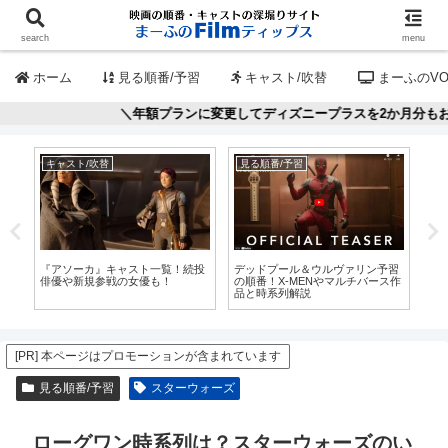
search
menu
ホーム
見る順番/予習
キャスト/吹替
まーふのVO
＼年額プランに変更してディズニープラスを2か月分もお得に！／👈
キャスト/吹替
見る順番/予習
キ
ー
『アソーカ』キャスト一覧！続投
デッドプール＆ウルヴァリン予習
『
規
俳優や新規参戦の女優も！
の順番！X-MENやマルチバース作
覧
品と時系列解説
ご
[PR] 本ページはプロモーションが含まれています
見る順番/予習
スターウォーズ
ローグワン時系列は？スターウォーズのい