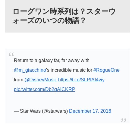
ローグワン時系列は？スターウ
ォーズのいつの物語？
Return to a galaxy far, far away with
@m_giacchino
's incredible music for
#RogueOne
from
@DisneyMusic
.
https://t.co/SLPfAI4viy
pic.twitter.com/Db2qAiCKRP
— Star Wars (@starwars)
December 17, 2016