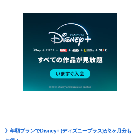
》年額プランでDisney+ (ディズニープラス)が2ヶ月分も