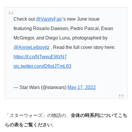
Check out
@VanityFair
’s new June issue
featuring Rosario Dawson, Pedro Pascal, Ewan
McGregor, and Diego Luna, photographed by
@AnnieLeibovitz
. Read the full cover story here:
https://t.co/NTweuEWzN7
pic.twitter.com/D6pIJTmL83
— Star Wars (@starwars)
May 17, 2022
「スターウォーズ」の物語の、
全体の時系列についてこち
らの表をご覧ください
。