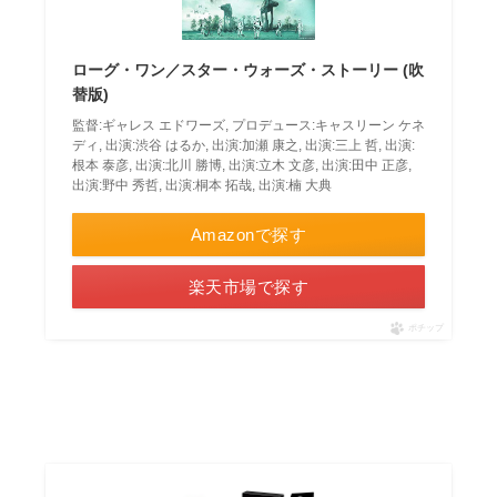
ローグ・ワン／スター・ウォーズ・ストーリー (吹
替版)
監督:ギャレス エドワーズ, プロデュース:キャスリーン ケネ
ディ, 出演:渋谷 はるか, 出演:加瀬 康之, 出演:三上 哲, 出演:
根本 泰彦, 出演:北川 勝博, 出演:立木 文彦, 出演:田中 正彦,
出演:野中 秀哲, 出演:桐本 拓哉, 出演:楠 大典
Amazonで探す
楽天市場で探す
ポチップ