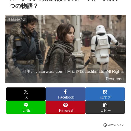
つの物語？
見る順番/予習
引用元：starwars.com TM & © Lucasfilm Ltd. All Rights
Reserved
X
Facebook
はてブ
LINE
Pinterest
コピー
2025.05.12