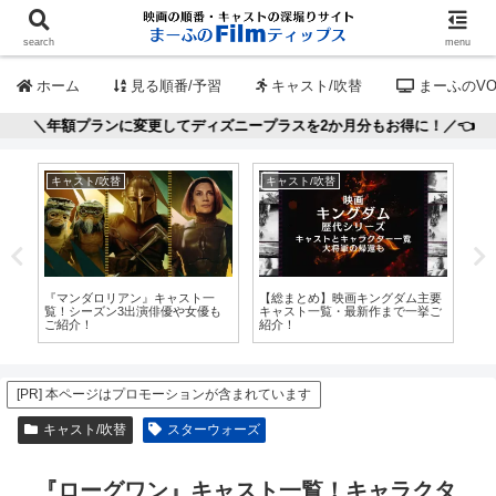
search
menu
ホーム
見る順番/予習
キャスト/吹替
まーふのVO
に変更してディズニープラスを2か月分もお得に！／👈
キャスト/吹替
キャスト/吹替
見
還』
『マンダロリアン』キャスト一
【総まとめ】映画キングダム主要
デ
の
覧！シーズン3出演俳優や女優も
キャスト一覧・最新作まで一挙ご
の順
ご紹介！
紹介！
品
[PR] 本ページはプロモーションが含まれています
キャスト/吹替
スターウォーズ
『ローグワン』キャスト一覧！キャラクタ