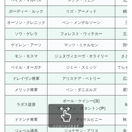
ベイズ・マルバス
チアン・ウェン
北川
ボーディー・ルック
リズ・アーメッド
桐本
オーソン・クレニック
ベン・メンデルソーン
三
ソウ・ゲレラ
フォレスト・ウィテカー
立木
ゲイレン・アーソ
マッツ・ミケルセン
田中
モン・モスマ
ジュヌヴィエーヴ・オライリー
さと
ベイル・オーガナ
ジミー・スミッツ
てらそ
ドレイヴン将軍
アリステア・ペトリー
広瀬
メリック将軍
ベン・ダニエルズ
星野
ポール・ケイシー(演)
ラダス提督
樋
ステファン・スタントン(声)
ドドンナ将軍
イアン・マッケルヒニー
秋元
スクロールできます
ジェベル議員
ジョナサン・アリス
金尾