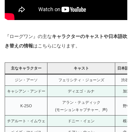
『ローグワン』の主な
キャラクターのキャスト
や日本語吹
き替え
の情報
はこちらになります。
主なキャラクター
キャスト
日本語
ジン・アーソ
フェリシティ・ジョーンズ
渋谷
キャシアン・アンドー
ディエゴ・ルナ
加瀬
アラン・テュディック
K-2SO
野中
(モーションキャプチャー、声)
チアルート・イムウェ
ドニー・イェン
根本