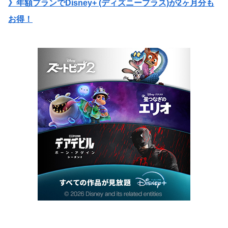
》年額プランでDisney+ (ディズニープラス)が2ヶ月分も
お得！