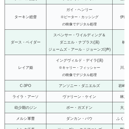
ガイ・ヘンリー
ターキン総督
伊藤
※ピーター・カッシング
の映像でデジタル処理
スペンサー・ワイルディング＆
ダース・ベイダー
ダニエル・ナプラス(演)
楠
ジェームズ・アール・ジョーンズ(声)
イングヴィルド・デイラ(演)
レイア姫
川庄
※キャリー・フィッシャー
の映像でデジタル処理
C-3PO
アンソニー・ダニエルズ
岩崎
ライラ・アーソ
ヴァリーン・ケイン
林真
幼少期のジン
ボー・ガズドン
大川
メルシ軍曹
ダンカン・パウ
ふくま