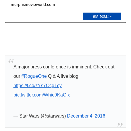
murphsmovieworld.com
A major press conference is imminent. Check out
our
#RogueOne
Q & A live blog.
https://t.co/zYs7Ocg1cy
pic.twitter.com/Whic9KaGlx
— Star Wars (@starwars)
December 4, 2016